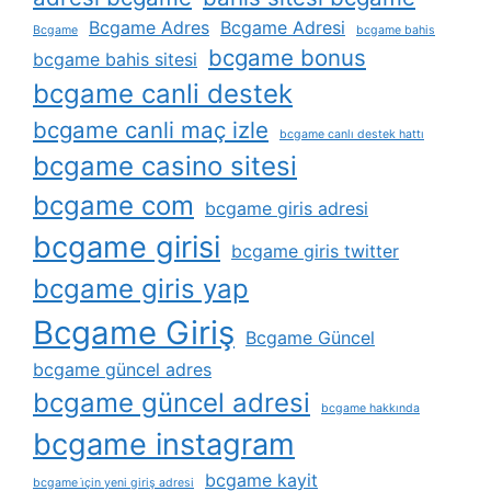
Bcgame Adres
Bcgame Adresi
Bcgame
bcgame bahis
bcgame bonus
bcgame bahis sitesi
bcgame canli destek
bcgame canli maç izle
bcgame canlı destek hattı
bcgame casino sitesi
bcgame com
bcgame giris adresi
bcgame girisi
bcgame giris twitter
bcgame giris yap
Bcgame Giriş
Bcgame Güncel
bcgame güncel adres
bcgame güncel adresi
bcgame hakkında
bcgame instagram
bcgame kayit
bcgame i̇çin yeni giriş adresi