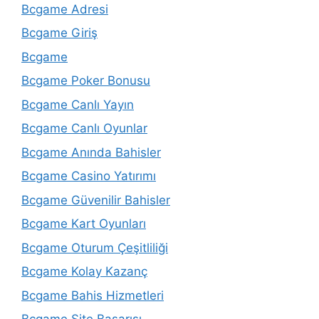
Bcgame Adresi
Bcgame Giriş
Bcgame
Bcgame Poker Bonusu
Bcgame Canlı Yayın
Bcgame Canlı Oyunlar
Bcgame Anında Bahisler
Bcgame Casino Yatırımı
Bcgame Güvenilir Bahisler
Bcgame Kart Oyunları
Bcgame Oturum Çeşitliliği
Bcgame Kolay Kazanç
Bcgame Bahis Hizmetleri