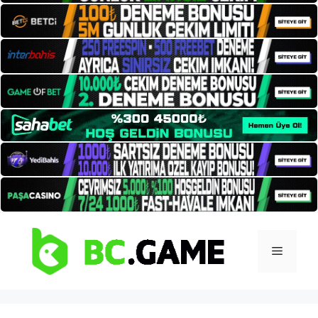
İçeriğe
atla
Menü