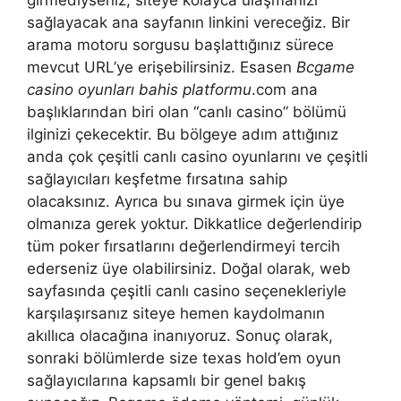
girmediyseniz, siteye kolayca ulaşmanızı
sağlayacak ana sayfanın linkini vereceğiz. Bir
arama motoru sorgusu başlattığınız sürece
mevcut URL’ye erişebilirsiniz. Esasen
Bcgame
casino oyunları bahis platformu
.com ana
başlıklarından biri olan “canlı casino” bölümü
ilginizi çekecektir. Bu bölgeye adım attığınız
anda çok çeşitli canlı casino oyunlarını ve çeşitli
sağlayıcıları keşfetme fırsatına sahip
olacaksınız. Ayrıca bu sınava girmek için üye
olmanıza gerek yoktur. Dikkatlice değerlendirip
tüm poker fırsatlarını değerlendirmeyi tercih
ederseniz üye olabilirsiniz. Doğal olarak, web
sayfasında çeşitli canlı casino seçenekleriyle
karşılaşırsanız siteye hemen kaydolmanın
akıllıca olacağına inanıyoruz. Sonuç olarak,
sonraki bölümlerde size texas hold’em oyun
sağlayıcılarına kapsamlı bir genel bakış