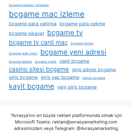
bcgame kullanıcı yorumları
bcgame maç izleme
bcgame para yatirma
bcgame para çekme
bcgame tv
bcgame sikayet
bcgame tv canli maç
bcgame twitter
bcgame yeni adresi
bcgame web sitesi
canli bcgame
bcgame ödeme
bcgame üyelik
casino sitesi bcgame
giris adresi bcgame
giris bcgame
giris yap bcgame
güncel bcgame
kayit bcgame
yeni giris bcgame
"Avrasya'nın en büyük reklam platformunda olmak için
Microsoft Teams:
reklam@avrasyamarketing.com
adresimizden veya Telegram: @Avrasyamarketing