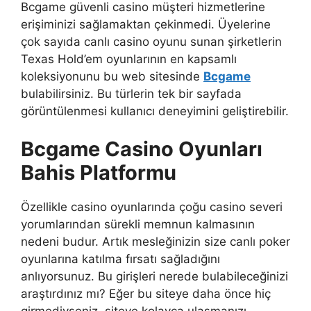
Bcgame güvenli casino müşteri hizmetlerine
erişiminizi sağlamaktan çekinmedi. Üyelerine
çok sayıda canlı casino oyunu sunan şirketlerin
Texas Hold’em oyunlarının en kapsamlı
koleksiyonunu bu web sitesinde
Bcgame
bulabilirsiniz. Bu türlerin tek bir sayfada
görüntülenmesi kullanıcı deneyimini geliştirebilir.
Bcgame Casino Oyunları
Bahis Platformu
Özellikle casino oyunlarında çoğu casino severi
yorumlarından sürekli memnun kalmasının
nedeni budur. Artık mesleğinizin size canlı poker
oyunlarına katılma fırsatı sağladığını
anlıyorsunuz. Bu girişleri nerede bulabileceğinizi
araştırdınız mı? Eğer bu siteye daha önce hiç