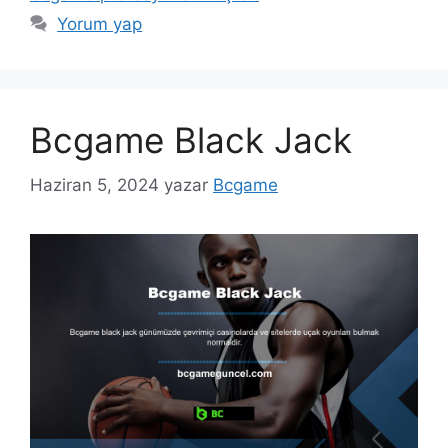
Yorum yap
Bcgame Black Jack
Haziran 5, 2024
yazar
Bcgame