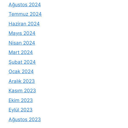
Ağustos 2024
Temmuz 2024
Haziran 2024
Mayıs 2024
Nisan 2024
Mart 2024
Şubat 2024
Ocak 2024
Aralık 2023
Kasım 2023
Ekim 2023
Eylül 2023
Ağustos 2023