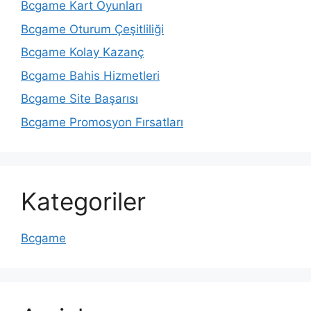
Bcgame Kart Oyunları
Bcgame Oturum Çeşitliliği
Bcgame Kolay Kazanç
Bcgame Bahis Hizmetleri
Bcgame Site Başarısı
Bcgame Promosyon Fırsatları
Kategoriler
Bcgame