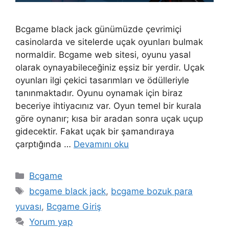
Bcgame black jack günümüzde çevrimiçi
casinolarda ve sitelerde uçak oyunları bulmak
normaldir. Bcgame web sitesi, oyunu yasal
olarak oynayabileceğiniz eşsiz bir yerdir. Uçak
oyunları ilgi çekici tasarımları ve ödülleriyle
tanınmaktadır. Oyunu oynamak için biraz
beceriye ihtiyacınız var. Oyun temel bir kurala
göre oynanır; kısa bir aradan sonra uçak uçup
gidecektir. Fakat uçak bir şamandıraya
çarptığında …
Devamını oku
Kategoriler
Bcgame
Etiketler
bcgame black jack
,
bcgame bozuk para
yuvası
,
Bcgame Giriş
Yorum yap