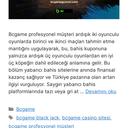
Bcgame profesyonel müşteri ardışık iki oyunculu
oyunlarda birinci ve ikinci maçları tahmin etme
mantığını uygulayarak, bu, bahis kuponuna
yalnızca ardışık üç oyunculu oyunlardan en iyi
üç köpeğin dahil edileceği anlamına gelir. Bu
bölüm yabancı bahis sitelerine anında finansal
kazanç sağlıyor ve Türkiye pazarına olan artan
ilgiyi vurguluyor. Saygın yabancı bahis
platformlarında tazı veya gri at …
Devamını oku
Kategoriler
Bcgame
Etiketler
bcgame black jack
,
bcgame casino sitesi
,
bcgame profesyonel müşteri