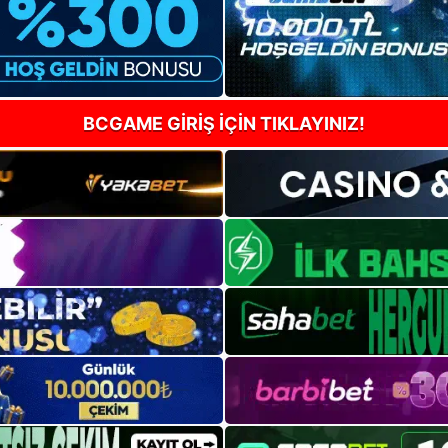
BCGAME GİRİŞ İÇİN TIKLAYINIZ!