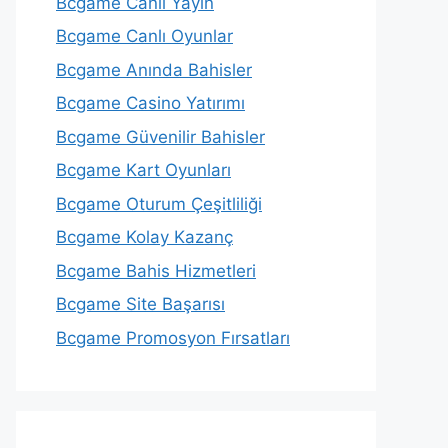
Bcgame Canlı Yayın
Bcgame Canlı Oyunlar
Bcgame Anında Bahisler
Bcgame Casino Yatırımı
Bcgame Güvenilir Bahisler
Bcgame Kart Oyunları
Bcgame Oturum Çeşitliliği
Bcgame Kolay Kazanç
Bcgame Bahis Hizmetleri
Bcgame Site Başarısı
Bcgame Promosyon Fırsatları