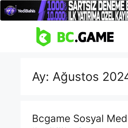
İçeriğe
atla
Ay:
Ağustos 202
Bcgame Sosyal Med