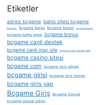
Etiketler
adresi bcgame
bahis sitesi bcgame
Bcgame Adres
Bcgame Adresi
Bcgame
bcgame bahis
bcgame bonus
bcgame bahis sitesi
bcgame canli destek
bcgame canli maç izle
bcgame canlı destek hattı
bcgame casino sitesi
bcgame com
bcgame giris adresi
bcgame girisi
bcgame giris twitter
bcgame giris yap
Bcgame Giriş
Bcgame Güncel
bcgame güncel adres