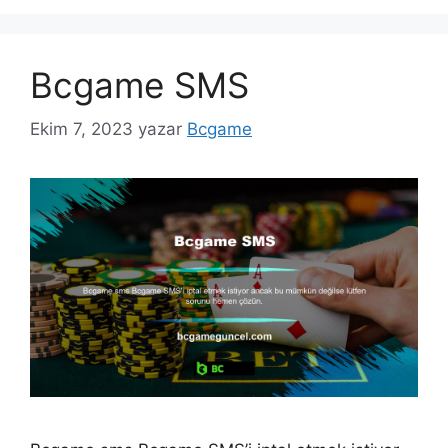
Bcgame SMS
Ekim 7, 2023
yazar
Bcgame