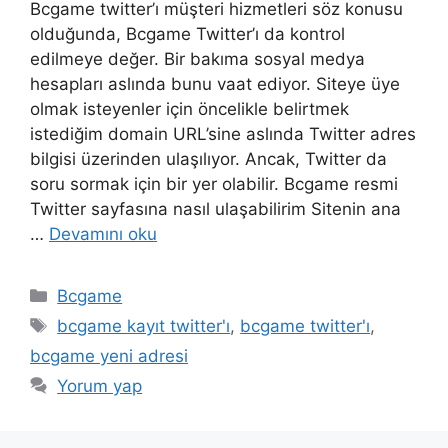
Bcgame twitter’ı müşteri hizmetleri söz konusu
olduğunda, Bcgame Twitter’ı da kontrol
edilmeye değer. Bir bakıma sosyal medya
hesapları aslında bunu vaat ediyor. Siteye üye
olmak isteyenler için öncelikle belirtmek
istediğim domain URL’sine aslında Twitter adres
bilgisi üzerinden ulaşılıyor. Ancak, Twitter da
soru sormak için bir yer olabilir. Bcgame resmi
Twitter sayfasına nasıl ulaşabilirim Sitenin ana
…
Devamını oku
Kategoriler
Bcgame
Etiketler
bcgame kayıt twitter'ı
,
bcgame twitter'ı
,
bcgame yeni adresi
Yorum yap