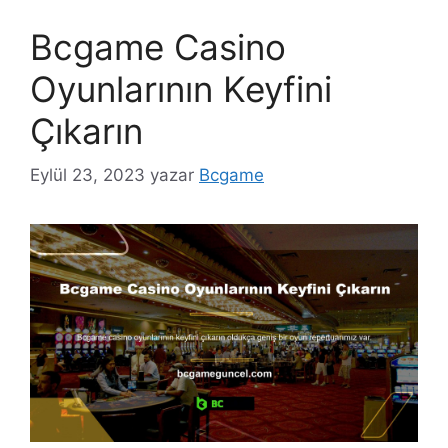
Bcgame Casino
Oyunlarının Keyfini
Çıkarın
Eylül 23, 2023
yazar
Bcgame