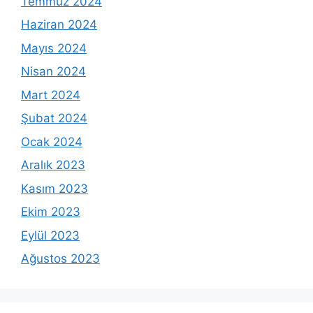
Temmuz 2024
Haziran 2024
Mayıs 2024
Nisan 2024
Mart 2024
Şubat 2024
Ocak 2024
Aralık 2023
Kasım 2023
Ekim 2023
Eylül 2023
Ağustos 2023