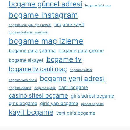
bcgame güncel adresi
bcgame hakkında
bcgame instagram
bcgame kayit
bcgame i̇çin yeni giriş adresi
bcgame kullanıcı yorumları
bcgame maç izleme
bcgame para yatirma
bcgame para çekme
bcgame tv
bcgame sikayet
bcgame tv canli maç
bcgame twitter
bcgame yeni adresi
bcgame web sitesi
canli bcgame
bcgame ödeme
bcgame üyelik
casino sitesi bcgame
giris adresi bcgame
giris bcgame
giris yap bcgame
güncel bcgame
kayit bcgame
yeni giris bcgame