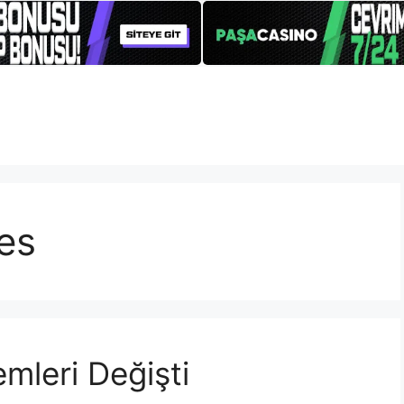
es
mleri Değişti