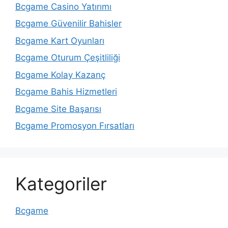
Bcgame Casino Yatırımı
Bcgame Güvenilir Bahisler
Bcgame Kart Oyunları
Bcgame Oturum Çeşitliliği
Bcgame Kolay Kazanç
Bcgame Bahis Hizmetleri
Bcgame Site Başarısı
Bcgame Promosyon Fırsatları
Kategoriler
Bcgame