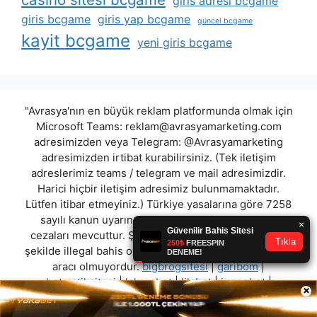
giris adresi bcgame
giris bcgame
giris yap bcgame
güncel bcgame
kayit bcgame
yeni giris bcgame
"Avrasya'nın en büyük reklam platformunda olmak için
Microsoft Teams:
reklam@avrasyamarketing.com
adresimizden veya Telegram: @Avrasyamarketing
adresimizden irtibat kurabilirsiniz. (Tek iletişim
adreslerimiz teams / telegram ve mail adresimizdir.
Harici hiçbir iletişim adresimiz bulunmamaktadır.
Lütfen itibar etmeyiniz.) Türkiye yasalarına göre 7258
sayılı kanun uyarınca yasa dışı bahis oynamanın
cezaları mevcuttur. Şu an bulunduğunuz site hiç bir
şekilde illegal bahis oyunları oynatmıyor ve oynamaya
aracı olmuyordur.
bigbrogsitesi
|
garibom
|
betmatiksitesi
|
lakersbet
|
lilabet
|
jugoobet
|
×
meritqueen
|
bigbrog
"