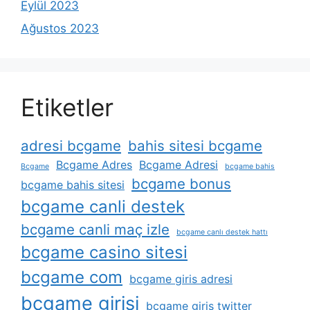
Eylül 2023
Ağustos 2023
Etiketler
adresi bcgame
bahis sitesi bcgame
Bcgame Adres
Bcgame Adresi
Bcgame
bcgame bahis
bcgame bonus
bcgame bahis sitesi
bcgame canli destek
bcgame canli maç izle
bcgame canlı destek hattı
bcgame casino sitesi
bcgame com
bcgame giris adresi
bcgame girisi
bcgame giris twitter