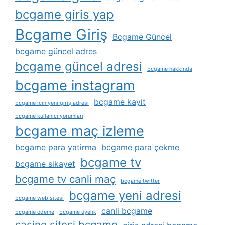
bcgame giris yap
Bcgame Giriş
Bcgame Güncel
bcgame güncel adres
bcgame güncel adresi
bcgame hakkında
bcgame instagram
bcgame kayit
bcgame i̇çin yeni giriş adresi
bcgame kullanıcı yorumları
bcgame maç izleme
bcgame para yatirma
bcgame para çekme
bcgame tv
bcgame sikayet
bcgame tv canli maç
bcgame twitter
bcgame yeni adresi
bcgame web sitesi
canli bcgame
bcgame ödeme
bcgame üyelik
casino sitesi bcgame