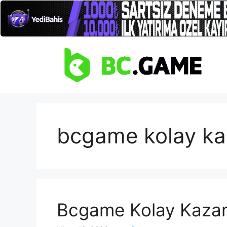
İçeriğe
atla
bcgame kolay k
Bcgame Kolay Kaza