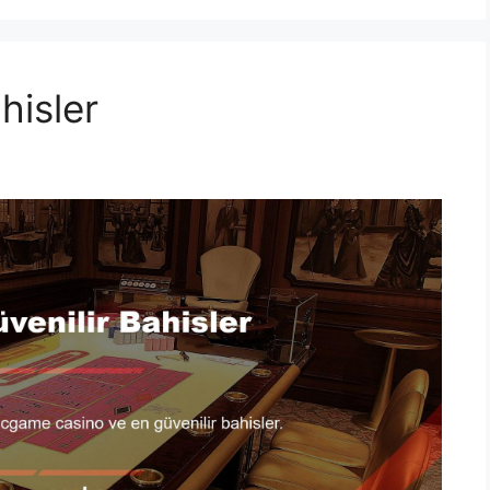
hisler