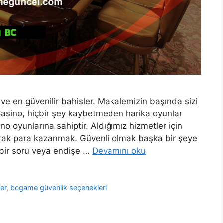
e en güvenilir bahisler. Makalemizin başında sizi
Casino, hiçbir şey kaybetmeden harika oyunlar
no oyunlarına sahiptir. Aldığımız hizmetler için
ak para kazanmak. Güvenli olmak başka bir şeye
 bir soru veya endişe …
Devamını oku
er
,
bcgame güvenlik seçenekleri