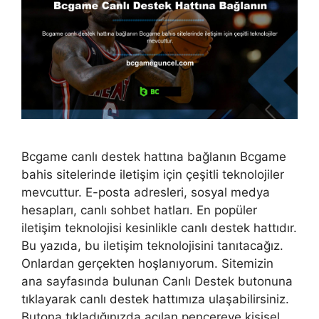
Bcgame canlı destek hattına bağlanın Bcgame
bahis sitelerinde iletişim için çeşitli teknolojiler
mevcuttur. E-posta adresleri, sosyal medya
hesapları, canlı sohbet hatları. En popüler
iletişim teknolojisi kesinlikle canlı destek hattıdır.
Bu yazıda, bu iletişim teknolojisini tanıtacağız.
Onlardan gerçekten hoşlanıyorum. Sitemizin
ana sayfasında bulunan Canlı Destek butonuna
tıklayarak canlı destek hattımıza ulaşabilirsiniz.
Butona tıkladığınızda açılan pencereye kişisel …