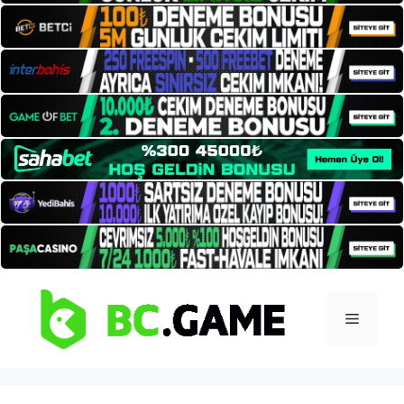
İçeriğe
atla
Menü