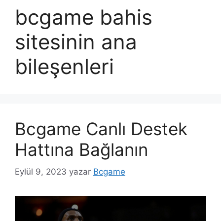
bcgame bahis
sitesinin ana
bileşenleri
Bcgame Canlı Destek
Hattına Bağlanın
Eylül 9, 2023
yazar
Bcgame