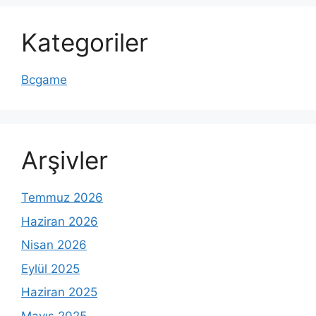
Kategoriler
Bcgame
Arşivler
Temmuz 2026
Haziran 2026
Nisan 2026
Eylül 2025
Haziran 2025
Mayıs 2025