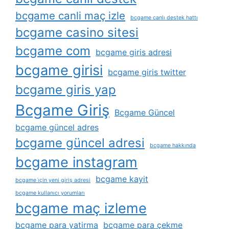
bcgame canli maç izle
bcgame canlı destek hattı
bcgame casino sitesi
bcgame com
bcgame giris adresi
bcgame girisi
bcgame giris twitter
bcgame giris yap
Bcgame Giriş
Bcgame Güncel
bcgame güncel adres
bcgame güncel adresi
bcgame hakkında
bcgame instagram
bcgame kayit
bcgame i̇çin yeni giriş adresi
bcgame kullanıcı yorumları
bcgame maç izleme
bcgame para yatirma
bcgame para çekme