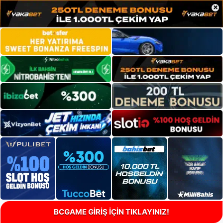
×
BCGAME GİRİŞ İÇİN TIKLAYINIZ!