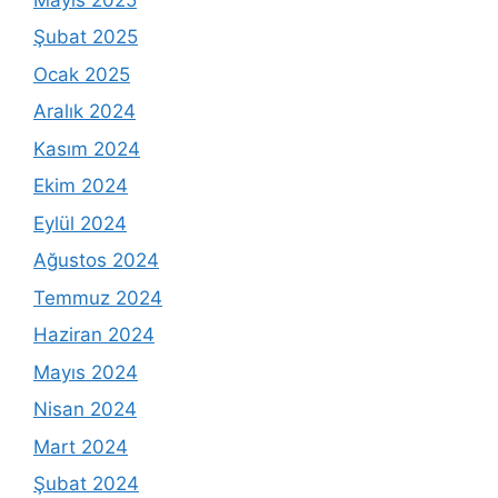
Şubat 2025
Ocak 2025
Aralık 2024
Kasım 2024
Ekim 2024
Eylül 2024
Ağustos 2024
Temmuz 2024
Haziran 2024
Mayıs 2024
Nisan 2024
Mart 2024
Şubat 2024