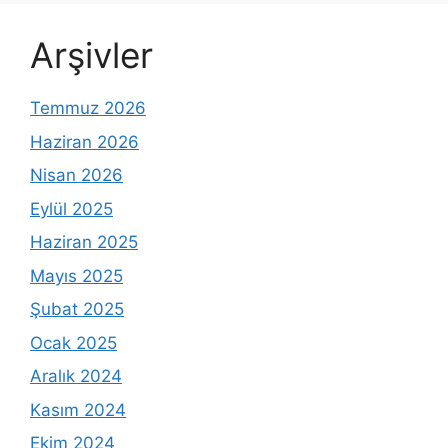
Arşivler
Temmuz 2026
Haziran 2026
Nisan 2026
Eylül 2025
Haziran 2025
Mayıs 2025
Şubat 2025
Ocak 2025
Aralık 2024
Kasım 2024
Ekim 2024