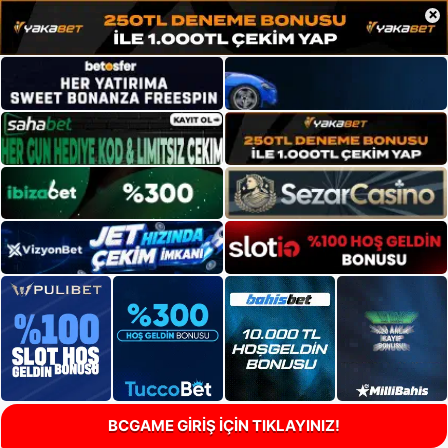
×
BCGAME GİRİŞ İÇİN TIKLAYINIZ!