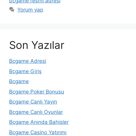
bcgame resmi adresi
Yorum yap
Son Yazılar
Bcgame Adresi
Bcgame Giriş
Bcgame
Bcgame Poker Bonusu
Bcgame Canlı Yayın
Bcgame Canlı Oyunlar
Bcgame Anında Bahisler
Bcgame Casino Yatırımı