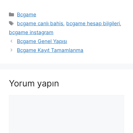
Kategoriler
Bcgame
Etiketler
bcgame canlı bahis
,
bcgame hesap bilgileri
,
bcgame instagram
Bcgame Genel Yapısı
Bcgame Kayıt Tamamlanma
Yorum yapın
Yorum