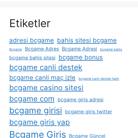
Etiketler
adresi bcgame
bahis sitesi bcgame
Bcgame Adres
Bcgame Adresi
Bcgame
bcgame bahis
bcgame bonus
bcgame bahis sitesi
bcgame canli destek
bcgame canli maç izle
bcgame canlı destek hattı
bcgame casino sitesi
bcgame com
bcgame giris adresi
bcgame girisi
bcgame giris twitter
bcgame giris yap
Bcgame Giriş
Bcgame Güncel