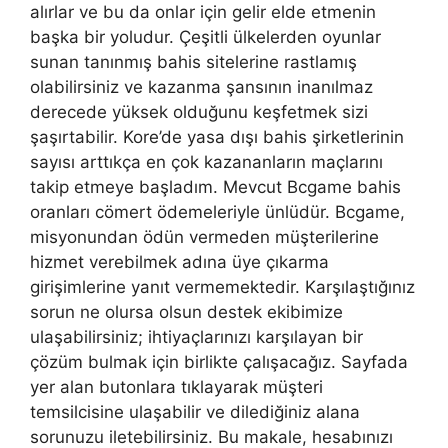
alırlar ve bu da onlar için gelir elde etmenin
başka bir yoludur. Çeşitli ülkelerden oyunlar
sunan tanınmış bahis sitelerine rastlamış
olabilirsiniz ve kazanma şansının inanılmaz
derecede yüksek olduğunu keşfetmek sizi
şaşırtabilir. Kore’de yasa dışı bahis şirketlerinin
sayısı arttıkça en çok kazananların maçlarını
takip etmeye başladım. Mevcut Bcgame bahis
oranları cömert ödemeleriyle ünlüdür. Bcgame,
misyonundan ödün vermeden müşterilerine
hizmet verebilmek adına üye çıkarma
girişimlerine yanıt vermemektedir. Karşılaştığınız
sorun ne olursa olsun destek ekibimize
ulaşabilirsiniz; ihtiyaçlarınızı karşılayan bir
çözüm bulmak için birlikte çalışacağız. Sayfada
yer alan butonlara tıklayarak müşteri
temsilcisine ulaşabilir ve dilediğiniz alana
sorunuzu iletebilirsiniz. Bu makale, hesabınızı