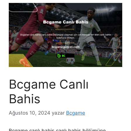
Bcgame Canlı
Bahis
Ağustos 10, 2024
yazar
Bcgame
Bcgame canlı bahis canlı bahis bölümüne