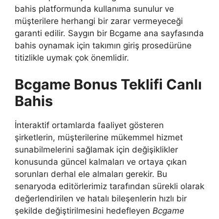
bahis platformunda kullanıma sunulur ve
müşterilere herhangi bir zarar vermeyeceği
garanti edilir. Saygın bir Bcgame ana sayfasında
bahis oynamak için takımın giriş prosedürüne
titizlikle uymak çok önemlidir.
Bcgame Bonus Teklifi Canlı
Bahis
İnteraktif ortamlarda faaliyet gösteren
şirketlerin, müşterilerine mükemmel hizmet
sunabilmelerini sağlamak için değişiklikler
konusunda güncel kalmaları ve ortaya çıkan
sorunları derhal ele almaları gerekir. Bu
senaryoda editörlerimiz tarafından sürekli olarak
değerlendirilen ve hatalı bileşenlerin hızlı bir
şekilde değiştirilmesini hedefleyen
Bcgame