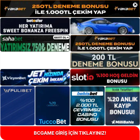
×
BCGAME GİRİŞ İÇİN TIKLAYINIZ!