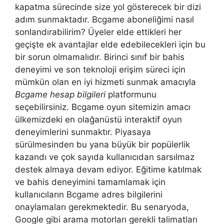
kapatma sürecinde size yol gösterecek bir dizi
adım sunmaktadır. Bcgame aboneliğimi nasıl
sonlandırabilirim? Üyeler elde ettikleri her
geçişte ek avantajlar elde edebilecekleri için bu
bir sorun olmamalıdır. Birinci sınıf bir bahis
deneyimi ve son teknoloji erişim süreci için
mümkün olan en iyi hizmeti sunmak amacıyla
Bcgame hesap bilgileri
platformunu
seçebilirsiniz. Bcgame oyun sitemizin amacı
ülkemizdeki en olağanüstü interaktif oyun
deneyimlerini sunmaktır. Piyasaya
sürülmesinden bu yana büyük bir popülerlik
kazandı ve çok sayıda kullanıcıdan sarsılmaz
destek almaya devam ediyor. Eğitime katılmak
ve bahis deneyimini tamamlamak için
kullanıcıların Bcgame adres bilgilerini
onaylamaları gerekmektedir. Bu senaryoda,
Google gibi arama motorları gerekli talimatları