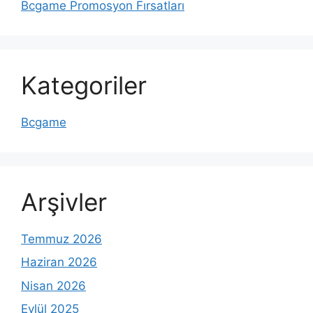
Bcgame Promosyon Fırsatları
Kategoriler
Bcgame
Arşivler
Temmuz 2026
Haziran 2026
Nisan 2026
Eylül 2025