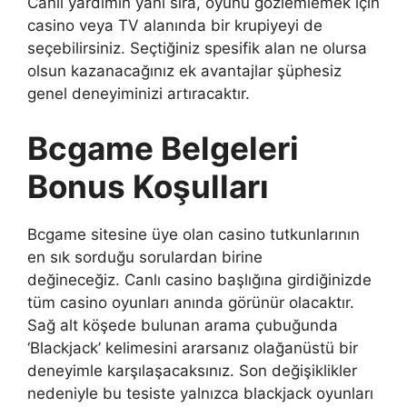
Canlı yardımın yanı sıra, oyunu gözlemlemek için
casino veya TV alanında bir krupiyeyi de
seçebilirsiniz. Seçtiğiniz spesifik alan ne olursa
olsun kazanacağınız ek avantajlar şüphesiz
genel deneyiminizi artıracaktır.
Bcgame Belgeleri
Bonus Koşulları
Bcgame sitesine üye olan casino tutkunlarının
en sık sorduğu sorulardan birine
değineceğiz. Canlı casino başlığına girdiğinizde
tüm casino oyunları anında görünür olacaktır.
Sağ alt köşede bulunan arama çubuğunda
‘Blackjack’ kelimesini ararsanız olağanüstü bir
deneyimle karşılaşacaksınız. Son değişiklikler
nedeniyle bu tesiste yalnızca blackjack oyunları