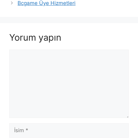
Bcgame Üye Hizmetleri
Yorum yapın
Yorum
İsim