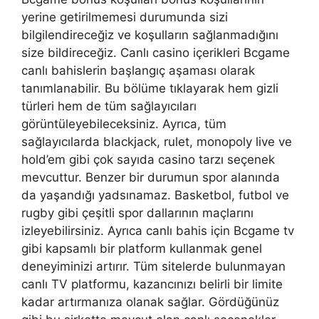
yerine getirilmemesi durumunda sizi
bilgilendireceğiz ve koşulların sağlanmadığını
size bildireceğiz. Canlı casino içerikleri Bcgame
canlı bahislerin başlangıç ​​aşaması olarak
tanımlanabilir. Bu bölüme tıklayarak hem gizli
türleri hem de tüm sağlayıcıları
görüntüleyebileceksiniz. Ayrıca, tüm
sağlayıcılarda blackjack, rulet, monopoly live ve
hold’em gibi çok sayıda casino tarzı seçenek
mevcuttur. Benzer bir durumun spor alanında
da yaşandığı yadsınamaz. Basketbol, ​​futbol ve
rugby gibi çeşitli spor dallarının maçlarını
izleyebilirsiniz. Ayrıca canlı bahis için Bcgame tv
gibi kapsamlı bir platform kullanmak genel
deneyiminizi artırır. Tüm sitelerde bulunmayan
canlı TV platformu, kazancınızı belirli bir limite
kadar artırmanıza olanak sağlar. Gördüğünüz