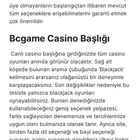
üye olmayanların başlangıçtan itibaren mevcut
tüm seçeneklere erişebilmelerini garanti etmek
çok önemlidir.
Bcgame Casino Başlığı
Canlı casino başlığına girdiğinizde tüm casino
oyunları anında görünür olacaktır. Sağ alt
köşede bulunan arama çubuğunda ‘Blackjack’
kelimesini ararsanız olağanüstü bir deneyimle
karşılaşacaksınız. Son değişiklikler nedeniyle bu
tesiste yalnızca blackjack oyunları
oynayabilirsiniz. Bunları denediğinizde
kullanabileceğiniz geniş seçenek yelpazesi,
farklı sağlayıcıları denemenize ve tercihlerinize
uygun olanı bulmanıza olanak tanır. Ayrıca site,
birden fazla dil seçeneği ve bayi seçeneği
sunarak, bahis oynamak istediğiniz ülkeyi hiçbir