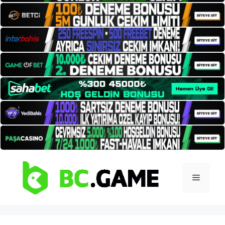
İçeriğe
atla
Menü