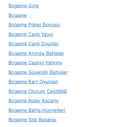
Bcgame Giriş
Bcgame
Bcgame Poker Bonusu
Bcgame Canlı Yayın
Bcgame Canlı Oyunlar
Bcgame Anında Bahisler
Bcgame Casino Yatırımı
Bcgame Güvenilir Bahisler
Bcgame Kart Oyunları
Bcgame Oturum Çeşitliliği
Bcgame Kolay Kazanç
Bcgame Bahis Hizmetleri
Bcgame Site Başarısı