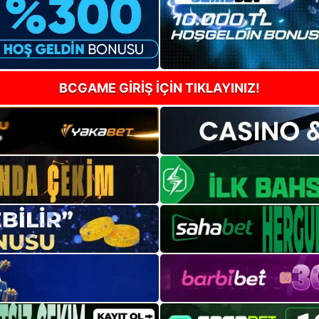
BCGAME GİRİŞ İÇİN TIKLAYINIZ!