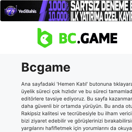
İçeriğe
atla
Bcgame
Ana sayfadaki 'Hemen Katıl' butonuna tıklayarak
üyelik süreci çok hızlıdır ve bu süreci tamamlad
editörlere tavsiye ediyoruz. Bu sayfa kazanmanı
daha güvenli bir ortamda yürüyün. Bu anda otura
Rakipsiz kalitesi ve tecrübesiyle bu ilham veri
bizi ziyaret edebilir ve görüşlerinizi bırakabilir
yargılarını hafifletmek için yorumlarını da okuyab