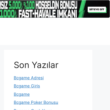
Son Yazılar
Bcgame Adresi
Bcgame Giriş
Bcgame
Bcgame Poker Bonusu